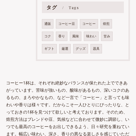
タグ
Tags
通販
コーヒー豆
コーヒー
焙煎
コク
香り
風味
味わい
甘み
ギフト
厳選
グッズ
器具
コーヒー1杯は、それぞれ絶妙なバランスが保たれた上でできあ
がっています。苦味が強いもの、酸味があるもの、深いコクのあ
るもの、まろやかなもの、など一言で「コーヒー」と言っても味
わいや香りは様々です。だからこそ一人ひとりにぴったりな、と
っておきの1杯を見つけて欲しいと考えております。そのため、
焙煎方法はブレンドや豆、気候などに合わせて微妙に調節し、い
つでも最高のコーヒーをお出しできるよう、日々研究を重ねてい
ます。幅広い味わい、深さ、香りの異なる楽しさを感じていただ